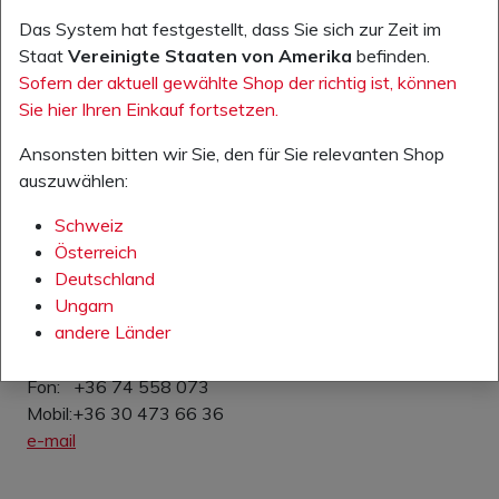
Péter Lörincz
Das System hat festgestellt, dass Sie sich zur Zeit im
Staat
Vereinigte Staaten von Amerika
befinden.
Sofern der aktuell gewählte Shop der richtig ist, können
Verkauf / Innendienst
Sie hier Ihren Einkauf fortsetzen.
Fon +36 74 458 020
Ansonsten bitten wir Sie, den für Sie relevanten Shop
e-mail
auszuwählen:
Schweiz
Österreich
Deutschland
Ungarn
GESCHÄFTSLEITUNG
andere Länder
András Kovácsevics
Fon: +36 74 558 073
Mobil:+36 30 473 66 36
e-mail