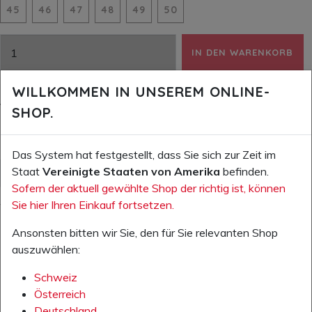
45
46
47
48
49
50
IN DEN WARENKORB
AUF DIE WUNSCHLISTE
WILLKOMMEN IN UNSEREM ONLINE-
Verfügbarkeit:
in Produktion
SHOP.
Das System hat festgestellt, dass Sie sich zur Zeit im
Staat
Vereinigte Staaten von Amerika
befinden.
WEITERE INFOS (PDF)
Sofern der aktuell gewählte Shop der richtig ist, können
Sie hier Ihren Einkauf fortsetzen.
Weitere Informationen zum Produkt
Ansonsten bitten wir Sie, den für Sie relevanten Shop
auszuwählen:
Schweiz
Österreich
Deutschland