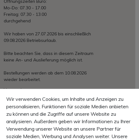
Öffnungszeiten Büro:
Mo-Do: 07.30 - 17.00
Freitag: 07.30 - 13.00
durchgehend
Wir haben von 27.07.2026 bis einschließlich
09.08.2026 Betriebsurlaub.
Bitte beachten Sie, dass in diesem Zeitraum
keine An- und Auslieferung möglich ist.
Bestellungen werden ab dem 10.08.2026
wieder bearbeitet.
Versand
Ab € 150.– portofrei
Wir verwenden Cookies, um Inhalte und Anzeigen zu
International nach Aufwand
personalisieren, Funktionen für soziale Medien anbieten
zu können und die Zugriffe auf unsere Website zu
Zahlung
Rechnung, Vorkasse, Kreditkarte, PayPal
analysieren. Außerdem geben wir Informationen zu Ihrer
Verwendung unserer Website an unsere Partner für
Garantie
soziale Medien, Werbung und Analysen weiter. Unsere
10 Tage Rückgaberecht