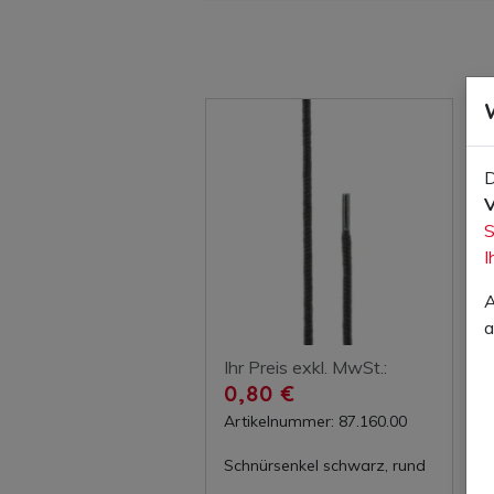
D
V
S
I
A
a
Ihr Preis exkl. MwSt.:
0,80 €
Artikelnummer: 87.160.00
Schnürsenkel schwarz, rund