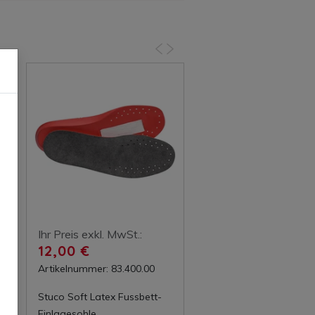
vorherige
nächste
Ihr Preis exkl. MwSt.:
12,00 €
Artikelnummer: 83.400.00
Stuco Soft Latex Fussbett-
Einlagesohle