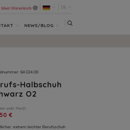
DE
Mein Warenkorb
0
SUCHE
NTAKT
NEWS/BLOG
kelnummer: 64.024.00
rufs-Halbschuh
hwarz O2
reis exkl. MwSt.:
50 €
licher, extrem leichter Berufsschuh