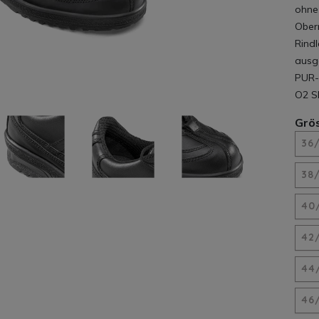
ohne
Ober
Rind
ausg
PUR-
O2 S
Grö
36
38
40
42
44
46