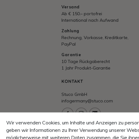
Versand
Ab € 150.– portofrei
International nach Aufwand
Zahlung
Rechnung, Vorkasse, Kreditkarte,
PayPal
Garantie
10 Tage Rückgaberecht
1 Jahr Produkt-Garantie
KONTAKT
Stuco GmbH
infogermany@stuco.com
Wir verwenden Cookies, um Inhalte und Anzeigen zu persona
Beratung/Hotline
geben wir Informationen zu Ihrer Verwendung unserer Websi
+43 7614 5353 0
möglicherweise mit weiteren Daten zusammen, die Sie ihnen