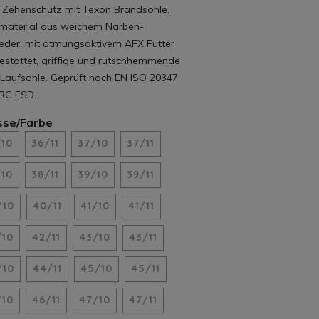
 Zehenschutz mit Texon Brandsohle.
material aus weichem Narben-
leder, mit atmungsaktivem AFX Futter
estattet, griffige und rutschhemmende
Laufsohle. Geprüft nach EN ISO 20347
RC ESD.
sse/Farbe
/10
36/11
37/10
37/11
/10
38/11
39/10
39/11
/10
40/11
41/10
41/11
/10
42/11
43/10
43/11
/10
44/11
45/10
45/11
/10
46/11
47/10
47/11