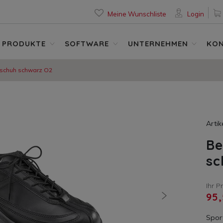
Meine Wunschliste
Login
PRODUKTE
SOFTWARE
UNTERNEHMEN
KO
bschuh schwarz O2
Arti
Be
sc
Ihr P
95,
nächste
Sport