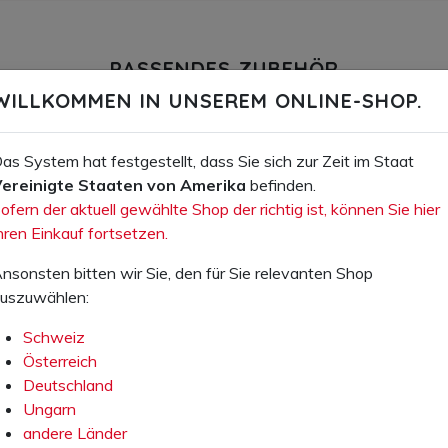
PASSENDES ZUBEHÖR
WILLKOMMEN IN UNSEREM ONLINE-SHOP.
as System hat festgestellt, dass Sie sich zur Zeit im Staat
ereinigte Staaten von Amerika
befinden.
ofern der aktuell gewählte Shop der richtig ist, können Sie hier
hren Einkauf fortsetzen.
nsonsten bitten wir Sie, den für Sie relevanten Shop
uszuwählen:
Ihr Preis exkl. MwSt.:
Ihr Preis exkl. MwSt.:
Schweiz
8,90 €
24,00 €
Österreich
Artikelnummer: 88.001.00
Artikelnummer: 88.000.00
Deutschland
Ungarn
Sportwachs schwarz 100ml-
Schuh-Putzset
andere Länder
Dose