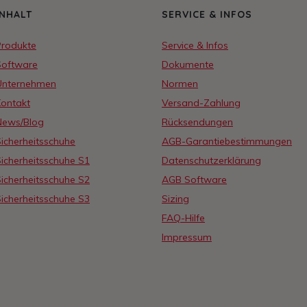
INHALT
SERVICE & INFOS
Produkte
Service & Infos
Software
Dokumente
Unternehmen
Normen
Kontakt
Versand-Zahlung
News/Blog
Rücksendungen
icherheitsschuhe
AGB-Garantiebestimmungen
icherheitsschuhe S1
Datenschutzerklärung
icherheitsschuhe S2
AGB Software
icherheitsschuhe S3
Sizing
FAQ-Hilfe
Impressum