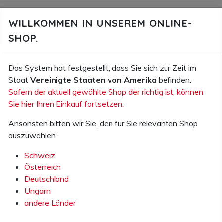
WILLKOMMEN IN UNSEREM ONLINE-
PASSENDES ZUBEHÖR
vor
n
SHOP.
Das System hat festgestellt, dass Sie sich zur Zeit im
Staat
Vereinigte Staaten von Amerika
befinden.
Sofern der aktuell gewählte Shop der richtig ist, können
Ihr
Ihr
Sie hier Ihren Einkauf fortsetzen.
Preis
Preis
Ansonsten bitten wir Sie, den für Sie relevanten Shop
exkl.
exkl.
auszuwählen:
MwSt.:
MwSt.:
129,0
24,0
Schweiz
0 €
0 €
Österreich
Artikeln
Artikeln
Deutschland
ummer:
ummer:
Ungarn
84.320.0
88.000.0
andere Länder
0
0