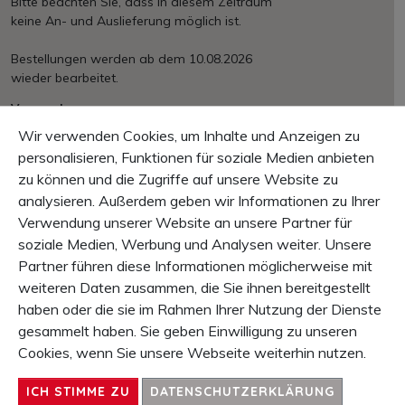
Bitte beachten Sie, dass in diesem Zeitraum
keine An- und Auslieferung möglich ist.
Bestellungen werden ab dem 10.08.2026
wieder bearbeitet.
Versand
Ab € 150.– portofrei
Wir verwenden Cookies, um Inhalte und Anzeigen zu
International nach Aufwand
personalisieren, Funktionen für soziale Medien anbieten
zu können und die Zugriffe auf unsere Website zu
Zahlung
Rechnung, Vorkasse, Kreditkarte, PayPal
analysieren. Außerdem geben wir Informationen zu Ihrer
Verwendung unserer Website an unsere Partner für
Garantie
soziale Medien, Werbung und Analysen weiter. Unsere
10 Tage Rückgaberecht
Partner führen diese Informationen möglicherweise mit
1 Jahr Produkt-Garantie
weiteren Daten zusammen, die Sie ihnen bereitgestellt
haben oder die sie im Rahmen Ihrer Nutzung der Dienste
INHALT
gesammelt haben. Sie geben Einwilligung zu unseren
SERVICE & INFOS
Cookies, wenn Sie unsere Webseite weiterhin nutzen.
UNTERNEHMEN
KONTAKT
ICH STIMME ZU
DATENSCHUTZERKLÄRUNG