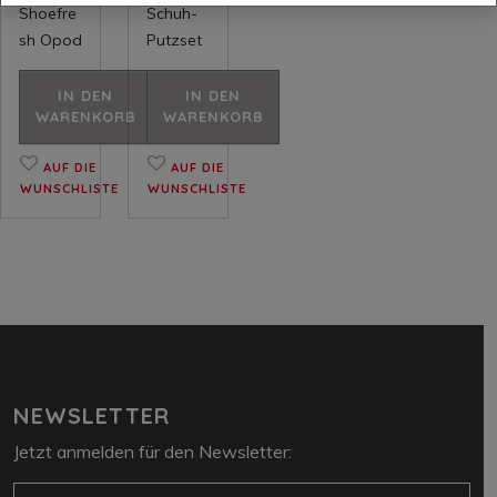
Shoefre
Schuh-
sh Opod
Putzset
IN DEN
IN DEN
WARENKORB
WARENKORB
AUF DIE
AUF DIE
WUNSCHLISTE
WUNSCHLISTE
NEWSLETTER
Jetzt anmelden für den Newsletter:
E-Mail