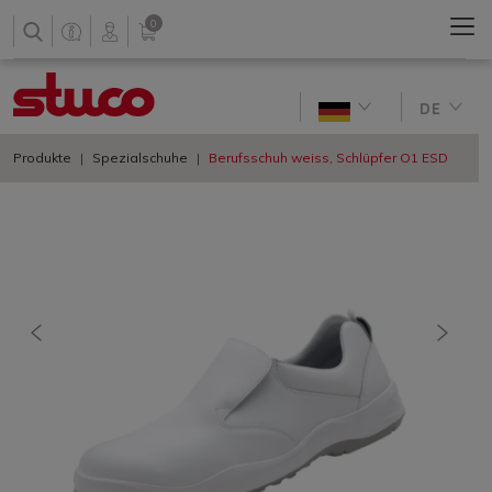
0
DE
Produkte
Spezialschuhe
Berufsschuh weiss, Schlüpfer O1 ESD
vorherige
nächs