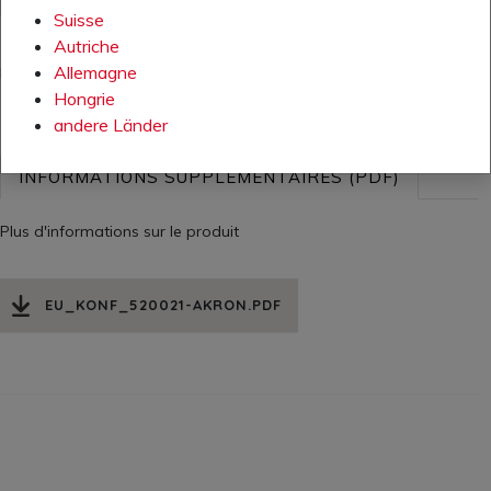
Suisse
AJOUTER À LA LISTE DE SOUHAITS
Autriche
Allemagne
Disponibilité:
en production
Hongrie
andere Länder
INFORMATIONS SUPPLÉMENTAIRES (PDF)
Plus d'informations sur le produit
EU_KONF_520021-AKRON.PDF