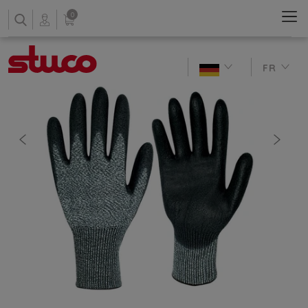
0
FR
antérieures
nächs