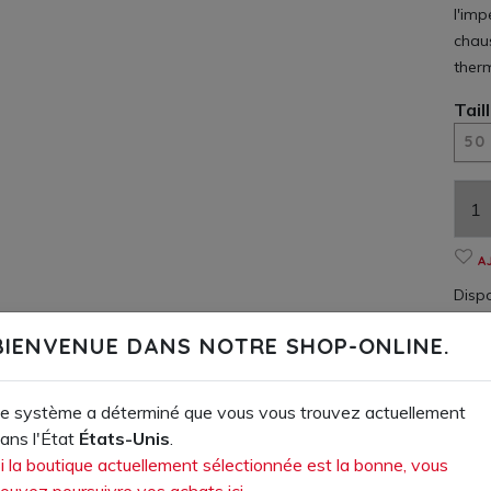
l'imp
chau
therm
Tail
50
A
Dispo
BIENVENUE DANS NOTRE SHOP-ONLINE.
AIRES (PDF)
e système a déterminé que vous vous trouvez actuellement
ans l'État
États-Unis
.
i la boutique actuellement sélectionnée est la bonne, vous
ouvez poursuivre vos achats ici.