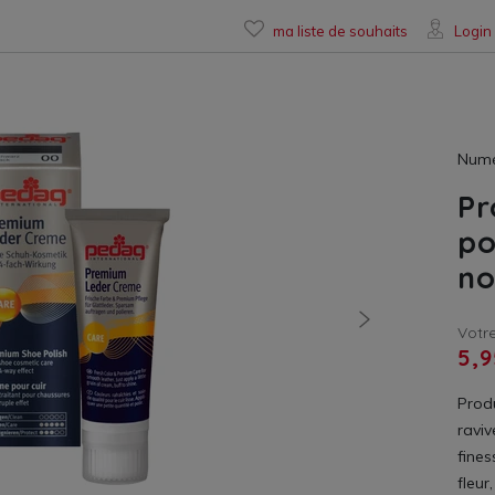
ma liste de souhaits
Login
Numér
Pr
po
no
nächste
Votre
5,9
Prod
raviv
fines
fleur