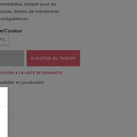
erméabilise, adapté pour les
ssures dotées de membranes
orégulatrices.
le/Couleur
 ML
AJOUTER AU PANIER
JOUTER À LA LISTE DE SOUHAITS
nibilité:
en production