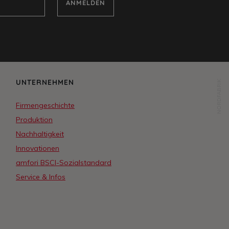
ANMELDEN
UNTERNEHMEN
NORDFABRIK
Firmengeschichte
Produktion
Nachhaltigkeit
Innovationen
amfori BSCI-Sozialstandard
Service & Infos