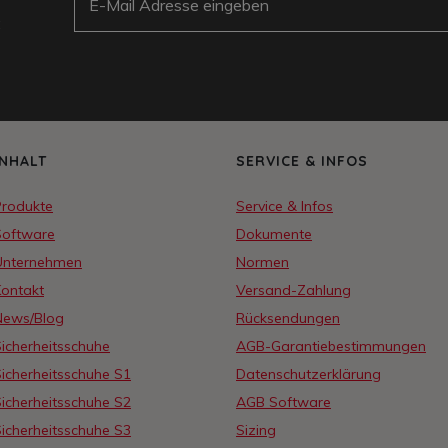
:
INHALT
SERVICE & INFOS
Produkte
Service & Infos
Software
Dokumente
Unternehmen
Normen
Kontakt
Versand-Zahlung
News/Blog
Rücksendungen
icherheitsschuhe
AGB-Garantiebestimmungen
icherheitsschuhe S1
Datenschutzerklärung
icherheitsschuhe S2
AGB Software
icherheitsschuhe S3
Sizing