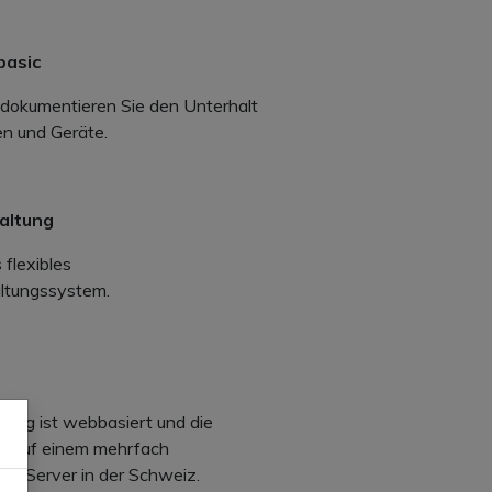
basic
dokumentieren Sie den Unterhalt
en und Geräte.
altung
 flexibles
ltungssystem.
ung ist webbasiert und die
n auf einem mehrfach
en Server in der Schweiz.