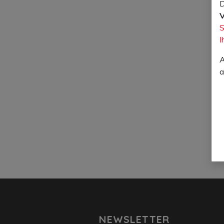
D
V
S
I
A
a
NEWSLETTER