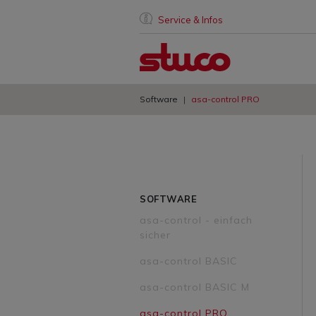
Service & Infos
Software
asa-control PRO
SOFTWARE
asa-control - einfach
sicher
asa-control BASIC
asa-control BASIC M
asa-control PRO