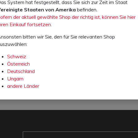
as System hat festgestellt, dass Sie sich zur Zeit im Staat
Sie können asa-control PRO nach Bedarf Zusatzmodule hinzu
ereinigte Staaten von Amerika
befinden.
Zusatzmodule finden Sie
hier
.
ofern der aktuell gewählte Shop der richtig ist, können Sie hier
hren Einkauf fortsetzen.
nsonsten bitten wir Sie, den für Sie relevanten Shop
uszuwählen:
Schweiz
Sind Sie interessiert an asa-control oder haben Sie Fragen? 
Österreich
Deutschland
KONTAKTIEREN SIE UNS!
OFFERTE
Ungarn
andere Länder
E-Mail