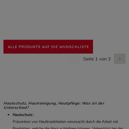
ALLE PRODUKTE AUF DIE WUNSCHLISTE
Seite 1 von 3
vorherige Seite
nächs
Hautschutz, Hautreinigung, Hautpflege: Was ist der
Unterschied?
Hautschutz:
Prävention von Hautkrankheiten verursacht durch die Arbeit mit
Produkten, welche die Haut schädigen können. Unterstützt bei der