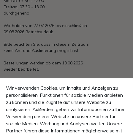
Mo-Do: 07.30 - 17.00
Freitag: 07.30 - 13.00
durchgehend
Wir haben von 27.07.2026 bis einschließlich
09.08.2026 Betriebsurlaub.
Bitte beachten Sie, dass in diesem Zeitraum
keine An- und Auslieferung möglich ist.
Bestellungen werden ab dem 10.08.2026
wieder bearbeitet.
Versand
Ab € 150.– portofrei
Wir verwenden Cookies, um Inhalte und Anzeigen zu
International nach Aufwand
personalisieren, Funktionen für soziale Medien anbieten
zu können und die Zugriffe auf unsere Website zu
Zahlung
Rechnung, Vorkasse, Kreditkarte, PayPal
analysieren. Außerdem geben wir Informationen zu Ihrer
Verwendung unserer Website an unsere Partner für
Garantie
soziale Medien, Werbung und Analysen weiter. Unsere
10 Tage Rückgaberecht
Partner führen diese Informationen möglicherweise mit
1 Jahr Produkt-Garantie