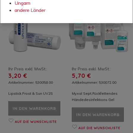
Ungarn
andere Länder
Ihr Preis exkl. MwSt.:
Ihr Preis exkl. MwSt.:
3,20 €
5,70 €
Artikelnummer: 530058.00
Artikelnummer: 530072.00
Lipstick Frost & Sun UV25
Myxal Sept,Rückfettendes
Händedesinfektions Gel
IN DEN WARENKORB
IN DEN WARENKORB
AUF DIE WUNSCHLISTE
AUF DIE WUNSCHLISTE