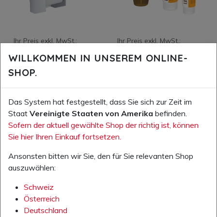
Ihr Preis exkl. MwSt.:
Ihr Preis exkl. MwSt.:
89,00 €
2,60 €
WILLKOMMEN IN UNSEREM ONLINE-
Artikelnummer: 530006.00
Artikelnummer: 530055.00
SHOP.
Euromat 1000 N Spender für
Lindesa Professional, Schutz-
Flüssigprodukte
und Pflegecreme
Das System hat festgestellt, dass Sie sich zur Zeit im
Staat
Vereinigte Staaten von Amerika
befinden.
IN DEN WARENKORB
IN DEN WARENKORB
Sofern der aktuell gewählte Shop der richtig ist, können
Sie hier Ihren Einkauf fortsetzen.
AUF DIE WUNSCHLISTE
AUF DIE WUNSCHLISTE
Ansonsten bitten wir Sie, den für Sie relevanten Shop
auszuwählen:
Schweiz
Österreich
Deutschland