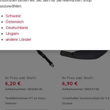
uszuwählen:
Schweiz
Österreich
Deutschland
Ungarn
andere Länder
Ihr Preis exkl. MwSt.:
Ihr Preis exkl. MwSt.:
6,20 €
6,90 €
Artikelnummer: 501594.00
Artikelnummer: 500137.00
Textilkinnriemen KT zu Voss-
Visierhalter Sonnenschutz für V4
Helmen
Visiere