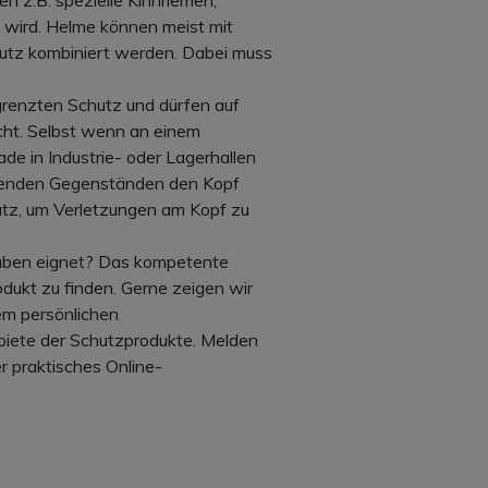
n z.B. spezielle Kinnriemen,
 wird. Helme können meist mit
utz kombiniert werden. Dabei muss
renzten Schutz und dürfen auf
scht. Selbst wenn an einem
ade in Industrie- oder Lagerhallen
agenden Gegenständen den Kopf
chutz, um Verletzungen am Kopf zu
orhaben eignet? Das kompetente
dukt zu finden. Gerne zeigen wir
em persönlichen
biete der Schutzprodukte. Melden
r praktisches Online-