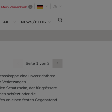
DE
Mein Warenkorb
0
SUCHE
NTAKT
NEWS/BLOG
Seite 1 von 2
vorherige Seite
nächste Seite
nstosskappe eine unverzichtbare
en Verletzungen.
en Schutzhelm, der für grössere
den schützt oder die
fes an einen festen Gegenstand