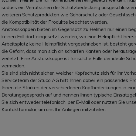
wählen. Helme, die für Höhenarbeiten eingesetzt werden, habe
sodass ein Verrutschen der Schutzbedeckung ausgeschlossen
weiteren Schutzprodukten wie Gehörschutz oder Gesichtssch
die Kompatibilität der Produkte beachtet werden.
Anstosskappen bieten im Gegensatz zu Helmen nur einen beg
keinen Fall dort eingesetzt werden, wo eine Helmpflicht herr
Arbeitsplatz keine Helmpflicht vorgeschrieben ist, besteht ger
die Gefahr, dass man sich an scharfen Kanten oder herausr
verletzt. Eine Anstosskappe ist für solche Fälle der ideale S
vermeiden.
Sie sind sich nicht sicher, welcher Kopfschutz sich für Ihr V
Serviceteam der Stuco AG hilft Ihnen dabei, ein passendes Pro
Ihnen die Stärken der verschiedenen Kopfbedeckungen in ein
Beratungsgespräch auf und nennen Ihnen typische Einsatzge
Sie sich entweder telefonisch, per E-Mail oder nutzen Sie unse
Kontaktformular, um uns Ihr Anliegen mitzuteilen.