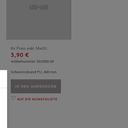
Ihr Preis exkl. MwSt.:
3,90 €
Artikelnummer: 501593.00
Schweissband PU, 400 mm
IN DEN WARENKORB
AUF DIE WUNSCHLISTE