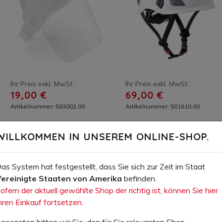
Ihr Preis exkl. MwSt.:
Ihr Preis exkl. MwSt.:
19,00 €
69,00 €
Artikelnummer: 503002.00
Artikelnummer: 501610.00
Polycarbonat-Scheibe zu Art.
Schutzhelm KASK Superplasma
WILLKOMMEN IN UNSEREM ONLINE-SHOP.
503001
AQ,
IN DEN WARENKORB
IN DEN WARENKORB
as System hat festgestellt, dass Sie sich zur Zeit im Staat
ereinigte Staaten von Amerika
befinden.
AUF DIE WUNSCHLISTE
AUF DIE WUNSCHLISTE
ofern der aktuell gewählte Shop der richtig ist, können Sie hier
hren Einkauf fortsetzen.
nsonsten bitten wir Sie, den für Sie relevanten Shop