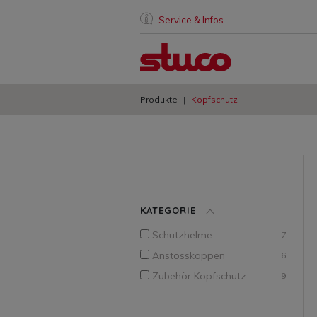
Service & Infos
Produkte
Kopfschutz
KATEGORIE
Schutzhelme
7
Anstosskappen
6
Zubehör Kopfschutz
9