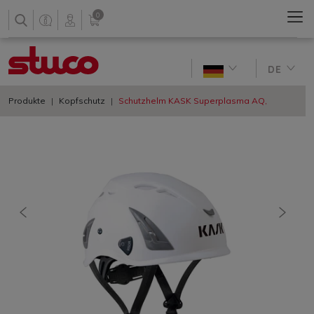
0
DE
Produkte
Kopfschutz
Schutzhelm KASK Superplasma AQ,
vorherige
nächs