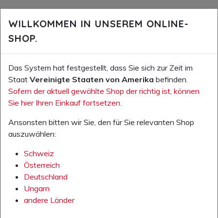
PASSENDES ZUBEHÖR
vor
n
WILLKOMMEN IN UNSEREM ONLINE-
SHOP.
Das System hat festgestellt, dass Sie sich zur Zeit im
Ihr
Ihr
Staat
Vereinigte Staaten von Amerika
befinden.
Preis
Preis
Sofern der aktuell gewählte Shop der richtig ist, können
exkl.
exkl.
Sie hier Ihren Einkauf fortsetzen.
MwSt.:
MwSt.:
Ansonsten bitten wir Sie, den für Sie relevanten Shop
49,0
8,00
auszuwählen:
0 €
€
Artikeln
Artikeln
Schweiz
ummer:
ummer:
Österreich
501685.
501689.
Deutschland
00
00
Ungarn
andere Länder
KASK
KASK
Polycarb
Gehörsc