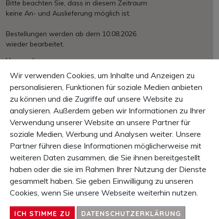
Bitte beachten Sie, dass in diesem Zeitraum
keine An- und Auslieferung möglich ist.
Bestellungen werden ab dem 10.08.2026
wieder bearbeitet.
Versand
Ab € 150.– portofrei
Wir verwenden Cookies, um Inhalte und Anzeigen zu
International nach Aufwand
personalisieren, Funktionen für soziale Medien anbieten
zu können und die Zugriffe auf unsere Website zu
Zahlung
Rechnung, Vorkasse, Kreditkarte, PayPal
analysieren. Außerdem geben wir Informationen zu Ihrer
Verwendung unserer Website an unsere Partner für
Garantie
soziale Medien, Werbung und Analysen weiter. Unsere
10 Tage Rückgaberecht
Partner führen diese Informationen möglicherweise mit
1 Jahr Produkt-Garantie
weiteren Daten zusammen, die Sie ihnen bereitgestellt
haben oder die sie im Rahmen Ihrer Nutzung der Dienste
INHALT
gesammelt haben. Sie geben Einwilligung zu unseren
SERVICE & INFOS
Cookies, wenn Sie unsere Webseite weiterhin nutzen.
UNTERNEHMEN
KONTAKT
ICH STIMME ZU
DATENSCHUTZERKLÄRUNG