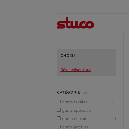
CHOISI
Réinitialiser tous
CATÉGORIE
gants textiles
38
gants speciaux
6
gants en cuir
6
gants jetables
8