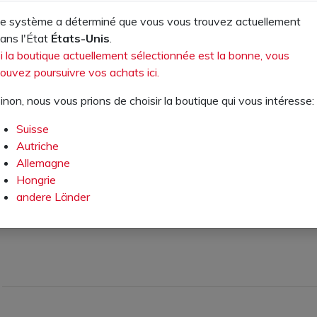
e système a déterminé que vous vous trouvez actuellement
ans l'État
États-Unis
.
i la boutique actuellement sélectionnée est la bonne, vous
ouvez poursuivre vos achats ici.
Votre prix TVA excl.:
Votre prix TVA excl.:
5,90 €
0,55 €
inon, nous vous prions de choisir la boutique qui vous intéresse:
Numéro d'article: 520011.00
Numéro d'article: 520028.00
Suisse
Gants de travail BREMERHAVEN
Gants de travail en nylon
Autriche
Allemagne
AJOUTER AU PANIER
AJOUTER AU PANIER
Hongrie
andere Länder
AJOUTER À LA LISTE DE
AJOUTER À LA LISTE DE
SOUHAITS
SOUHAITS