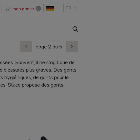
FR
mon panier
0
SEARCH
page 2 du 5
dernière page
nächste Seite
ssées. Souvent, il ne s'agit que de
e blessures plus graves. Des gants
ts hygiéniques, de gants pour le
res, Stuco propose des gants