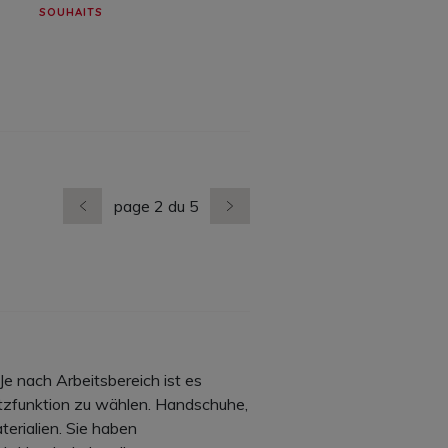
SOUHAITS
page 2 du 5
dernière page
nächste Seite
e nach Arbeitsbereich ist es
utzfunktion zu wählen. Handschuhe,
terialien. Sie haben