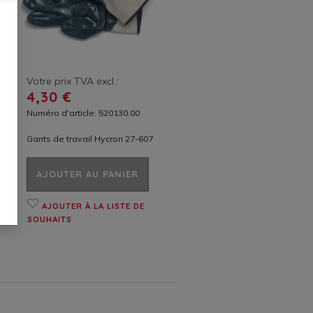
Votre prix TVA excl.:
4,30 €
Numéro d'article: 520130.00
Gants de travail Hycron 27-607
AJOUTER AU PANIER
AJOUTER À LA LISTE DE
SOUHAITS