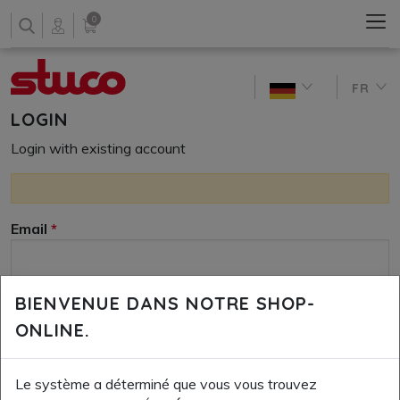
0
FR
LOGIN
Login with existing account
Email
BIENVENUE DANS NOTRE SHOP-
Password
ONLINE.
Le système a déterminé que vous vous trouvez
Remember me